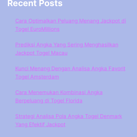
Recent Posts
Cara Optimalkan Peluang Menang Jackpot di
Togel EuroMillions
Prediksi Angka Yang Sering Menghasilkan
Jackpot Togel Macau
Kunci Menang Dengan Analisa Angka Favorit
Togel Amsterdam
Cara Menemukan Kombinasi Angka
Berpeluang di Togel Florida
Strategi Analisa Pola Angka Togel Denmark
Yang Efektif Jackpot