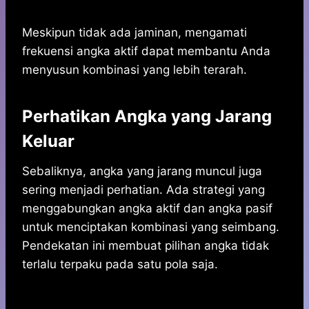
Meskipun tidak ada jaminan, mengamati
frekuensi angka aktif dapat membantu Anda
menyusun kombinasi yang lebih terarah.
Perhatikan Angka yang Jarang
Keluar
Sebaliknya, angka yang jarang muncul juga
sering menjadi perhatian. Ada strategi yang
menggabungkan angka aktif dan angka pasif
untuk menciptakan kombinasi yang seimbang.
Pendekatan ini membuat pilihan angka tidak
terlalu terpaku pada satu pola saja.