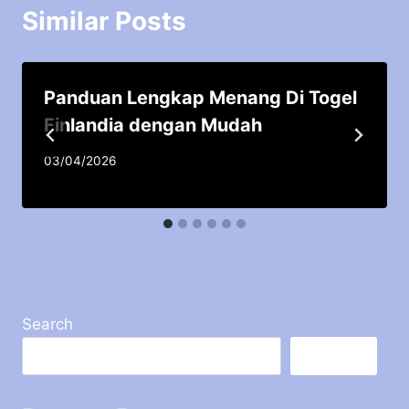
Similar Posts
Panduan Lengkap Menang Di Togel
Finlandia dengan Mudah
03/04/2026
Search
Search