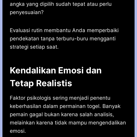
angka yang dipilih sudah tepat atau perlu
penyesuaian?
Evaluasi rutin membantu Anda memperbaiki
pendekatan tanpa terburu-buru mengganti
strategi setiap saat.
Kendalikan Emosi dan
Tetap Realistis
Faktor psikologis sering menjadi penentu
keberhasilan dalam permainan togel. Banyak
pemain gagal bukan karena salah analisis,
melainkan karena tidak mampu mengendalikan
emosi.