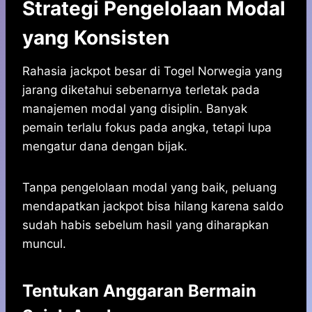
Strategi Pengelolaan Modal
yang Konsisten
Rahasia jackpot besar di Togel Norwegia yang
jarang diketahui sebenarnya terletak pada
manajemen modal yang disiplin. Banyak
pemain terlalu fokus pada angka, tetapi lupa
mengatur dana dengan bijak.
Tanpa pengelolaan modal yang baik, peluang
mendapatkan jackpot bisa hilang karena saldo
sudah habis sebelum hasil yang diharapkan
muncul.
Tentukan Anggaran Bermain