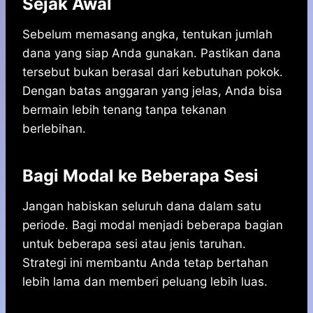
Sejak Awal
Sebelum memasang angka, tentukan jumlah
dana yang siap Anda gunakan. Pastikan dana
tersebut bukan berasal dari kebutuhan pokok.
Dengan batas anggaran yang jelas, Anda bisa
bermain lebih tenang tanpa tekanan
berlebihan.
Bagi Modal ke Beberapa Sesi
Jangan habiskan seluruh dana dalam satu
periode. Bagi modal menjadi beberapa bagian
untuk beberapa sesi atau jenis taruhan.
Strategi ini membantu Anda tetap bertahan
lebih lama dan memberi peluang lebih luas.