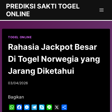
Skip
PREDIKSI SAKTI TOGEL
to
ONLINE
content
TOGEL ONLINE
Rahasia Jackpot Besar
Di Togel Norwegia yang
Jarang Diketahui
03/04/2026
Bagikan
W
F
M
T
S
L
X
S