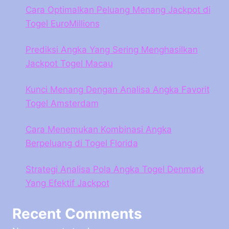
Cara Optimalkan Peluang Menang Jackpot di
Togel EuroMillions
Prediksi Angka Yang Sering Menghasilkan
Jackpot Togel Macau
Kunci Menang Dengan Analisa Angka Favorit
Togel Amsterdam
Cara Menemukan Kombinasi Angka
Berpeluang di Togel Florida
Strategi Analisa Pola Angka Togel Denmark
Yang Efektif Jackpot
Recent Comments