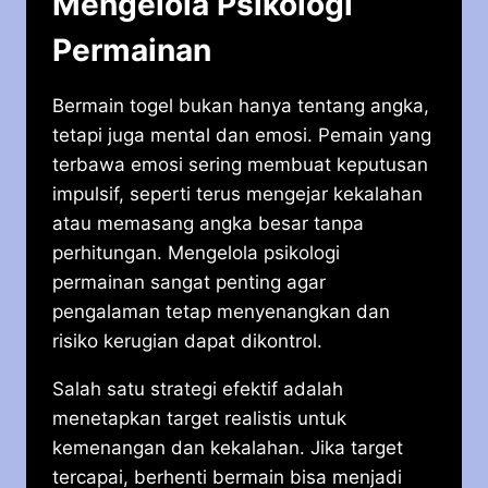
Mengelola Psikologi
Permainan
Bermain togel bukan hanya tentang angka,
tetapi juga mental dan emosi. Pemain yang
terbawa emosi sering membuat keputusan
impulsif, seperti terus mengejar kekalahan
atau memasang angka besar tanpa
perhitungan. Mengelola psikologi
permainan sangat penting agar
pengalaman tetap menyenangkan dan
risiko kerugian dapat dikontrol.
Salah satu strategi efektif adalah
menetapkan target realistis untuk
kemenangan dan kekalahan. Jika target
tercapai, berhenti bermain bisa menjadi