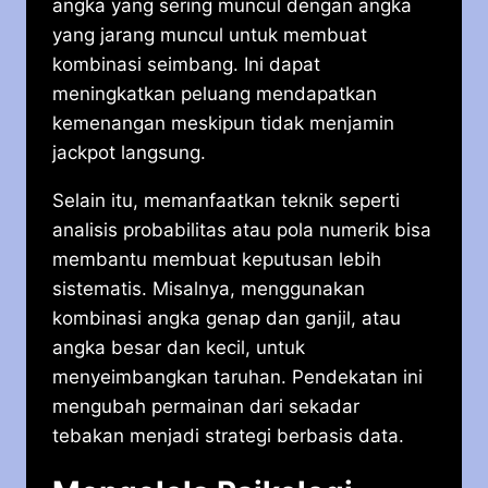
angka yang sering muncul dengan angka
yang jarang muncul untuk membuat
kombinasi seimbang. Ini dapat
meningkatkan peluang mendapatkan
kemenangan meskipun tidak menjamin
jackpot langsung.
Selain itu, memanfaatkan teknik seperti
analisis probabilitas atau pola numerik bisa
membantu membuat keputusan lebih
sistematis. Misalnya, menggunakan
kombinasi angka genap dan ganjil, atau
angka besar dan kecil, untuk
menyeimbangkan taruhan. Pendekatan ini
mengubah permainan dari sekadar
tebakan menjadi strategi berbasis data.