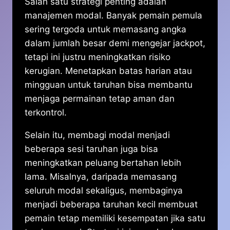
Salah satu strategi penting adalah
manajemen modal. Banyak pemain pemula
sering tergoda untuk memasang angka
dalam jumlah besar demi mengejar jackpot,
tetapi ini justru meningkatkan risiko
kerugian. Menetapkan batas harian atau
mingguan untuk taruhan bisa membantu
menjaga permainan tetap aman dan
terkontrol.
Selain itu, membagi modal menjadi
beberapa sesi taruhan juga bisa
meningkatkan peluang bertahan lebih
lama. Misalnya, daripada memasang
seluruh modal sekaligus, membaginya
menjadi beberapa taruhan kecil membuat
pemain tetap memiliki kesempatan jika satu