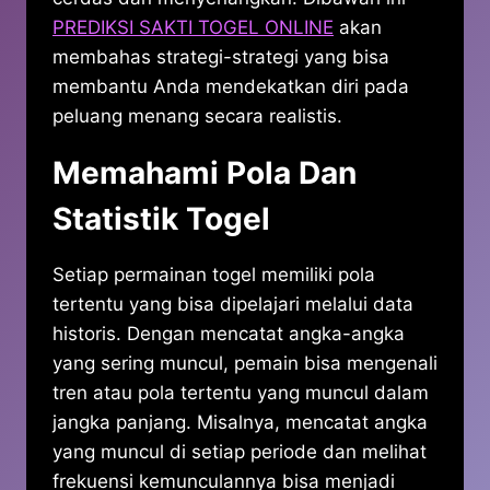
PREDIKSI SAKTI TOGEL ONLINE
akan
membahas strategi-strategi yang bisa
membantu Anda mendekatkan diri pada
peluang menang secara realistis.
Memahami Pola Dan
Statistik Togel
Setiap permainan togel memiliki pola
tertentu yang bisa dipelajari melalui data
historis. Dengan mencatat angka-angka
yang sering muncul, pemain bisa mengenali
tren atau pola tertentu yang muncul dalam
jangka panjang. Misalnya, mencatat angka
yang muncul di setiap periode dan melihat
frekuensi kemunculannya bisa menjadi