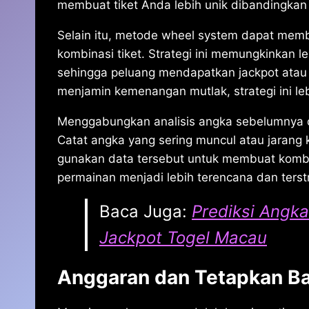
membuat tiket Anda lebih unik dibandingkan 
Selain itu, metode wheel system dapat mem
kombinasi tiket. Strategi ini memungkinkan 
sehingga peluang mendapatkan jackpot atau
menjamin kemenangan mutlak, strategi ini leb
Menggabungkan analisis angka sebelumnya de
Catat angka yang sering muncul atau jarang k
gunakan data tersebut untuk membuat kombina
permainan menjadi lebih terencana dan terstr
Baca Juga:
Prediksi Angk
Jackpot Togel Macau
Anggaran dan Tetapkan B