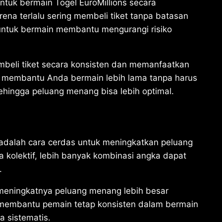
tuk bermain Togel EuroMillions secara
na terlalu sering membeli tiket tanpa batasan
ntuk bermain membantu mengurangi risiko
eli tiket secara konsisten dan memanfaatkan
uga membantu Anda bermain lebih lama tanpa harus
hingga peluang menang bisa lebih optimal.
adalah cara cerdas untuk meningkatkan peluang
 kolektif, lebih banyak kombinasi angka dapat
.
 meningkatnya peluang menang lebih besar
a membantu pemain tetap konsisten dalam bermain
 sistematis.