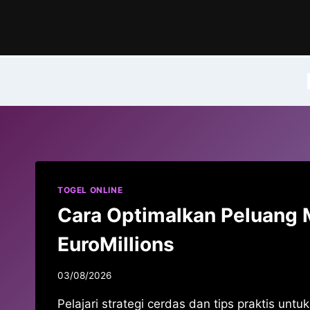
Skip
to
content
TOGEL ONLINE
Cara Optimalkan Peluang 
EuroMillions
03/08/2026
Pelajari strategi cerdas dan tips praktis un