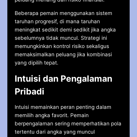
Beberapa pemain menggunakan sistem
taruhan progresif, di mana taruhan
meningkat sedikit demi sedikit jika angka
sebelumnya tidak muncul. Strategi ini
memungkinkan kontrol risiko sekaligus
memaksimalkan peluang jika kombinasi
yang dipilih tepat.
Intuisi dan Pengalaman
Pribadi
Intuisi memainkan peran penting dalam
memilih angka favorit. Pemain
berpengalaman sering memperhatikan pola
tertentu dari angka yang muncul