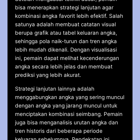
bisa menerapkan strategi lanjutan agar
kombinasi angka favorit lebih efektif. Salah
satunya adalah membuat catatan visual
berupa grafik atau tabel keluaran angka,
sehingga pola naik-turun dan tren angka
lebih mudah dikenali. Dengan visualisasi
ini, pemain dapat melihat kecenderungan
angka secara lebih jelas dan membuat
prediksi yang lebih akurat.
Strategi lanjutan lainnya adalah
menggabungkan angka yang sering muncul
dengan angka yang jarang muncul untuk
menciptakan kombinasi seimbang. Pemain
juga bisa menganalisis urutan angka dan
tren historis dari beberapa periode
keluaran sebelumnya. Pendekatan ini