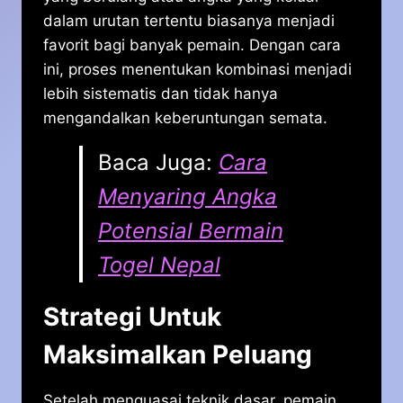
dalam urutan tertentu biasanya menjadi
favorit bagi banyak pemain. Dengan cara
ini, proses menentukan kombinasi menjadi
lebih sistematis dan tidak hanya
mengandalkan keberuntungan semata.
Baca Juga:
Cara
Menyaring Angka
Potensial Bermain
Togel Nepal
Strategi Untuk
Maksimalkan Peluang
Setelah menguasai teknik dasar, pemain