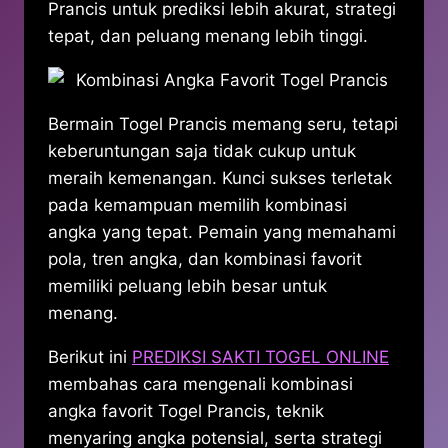
Prancis untuk prediksi lebih akurat, strategi
tepat, dan peluang menang lebih tinggi.
Bermain Togel Prancis memang seru, tetapi
keberuntungan saja tidak cukup untuk
meraih kemenangan. Kunci sukses terletak
pada kemampuan memilih kombinasi
angka yang tepat. Pemain yang memahami
pola, tren angka, dan kombinasi favorit
memiliki peluang lebih besar untuk
menang.
Berikut ini
PREDIKSI SAKTI TOGEL ONLINE
membahas cara mengenali kombinasi
angka favorit Togel Prancis, teknik
menyaring angka potensial, serta strategi