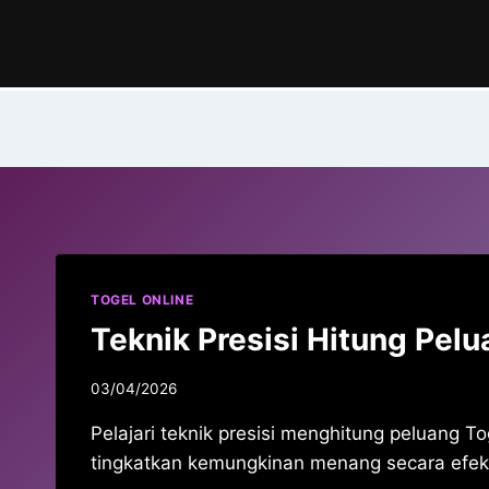
Skip
to
content
TOGEL ONLINE
Teknik Presisi Hitung Pel
03/04/2026
Pelajari teknik presisi menghitung peluang 
tingkatkan kemungkinan menang secara efekt