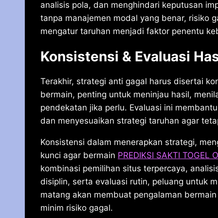
analisis pola, dan menghindari keputusan imp
tanpa manajemen modal yang benar, risiko ga
mengatur taruhan menjadi faktor penentu keb
Konsistensi & Evaluasi Has
Terakhir, strategi anti gagal harus disertai ko
bermain, penting untuk meninjau hasil, menil
pendekatan jika perlu. Evaluasi ini membant
dan menyesuaikan strategi taruhan agar teta
Konsistensi dalam menerapkan strategi, me
kunci agar bermain
PREDIKSI SAKTI TOGEL 
kombinasi pemilihan situs terpercaya, anali
disiplin, serta evaluasi rutin, peluang untuk m
matang akan membuat pengalaman bermain tid
minim risiko gagal.