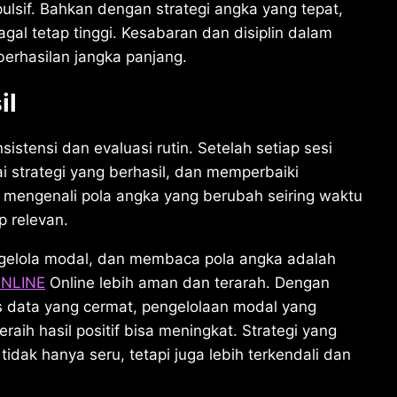
ulsif. Bahkan dengan strategi angka yang tepat,
gal tetap tinggi. Kesabaran dan disiplin dalam
erhasilan jangka panjang.
il
nsistensi dan evaluasi rutin. Setelah setiap sesi
ai strategi yang berhasil, dan memperbaiki
u mengenali pola angka yang berubah seiring waktu
p relevan.
ngelola modal, dan membaca pola angka adalah
ONLINE
Online lebih aman dan terarah. Dengan
sis data yang cermat, pengelolaan modal yang
eraih hasil positif bisa meningkat. Strategi yang
ak hanya seru, tetapi juga lebih terkendali dan