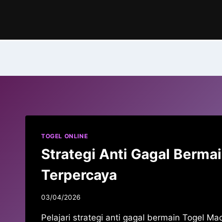
Skip
to
content
TOGEL ONLINE
Strategi Anti Gagal Berma
Terpercaya
03/04/2026
Pelajari strategi anti gagal bermain Togel Ma