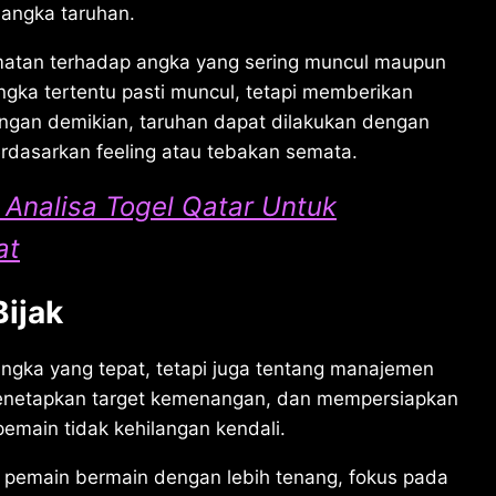
 angka taruhan.
matan terhadap angka yang sering muncul maupun
angka tertentu pasti muncul, tetapi memberikan
engan demikian, taruhan dapat dilakukan dengan
erdasarkan feeling atau tebakan semata.
 Analisa Togel Qatar Untuk
at
ijak
 angka yang tepat, tetapi juga tentang manajemen
menetapkan target kemenangan, dan mempersiapkan
pemain tidak kehilangan kendali.
pemain bermain dengan lebih tenang, fokus pada