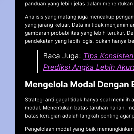
panduan yang lebih jelas dalam menentukan
Analisis yang matang juga mencakup penga
yang jarang keluar. Data ini tidak menjamin 
gambaran probabilitas yang lebih terukur. D
pendekatan yang lebih logis, bukan hanya b
Baca Juga:
Tips Konsisten
Prediksi Angka Lebih Akur
Mengelola Modal Dengan B
Strategi anti gagal tidak hanya soal memilih
modal. Menentukan batas taruhan harian, 
batas kerugian adalah langkah penting agar 
Pengelolaan modal yang baik memungkinkan 