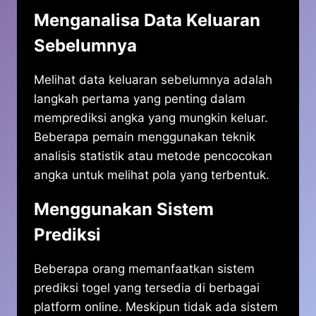
Menganalisa Data Keluaran
Sebelumnya
Melihat data keluaran sebelumnya adalah
langkah pertama yang penting dalam
memprediksi angka yang mungkin keluar.
Beberapa pemain menggunakan teknik
analisis statistik atau metode pencocokan
angka untuk melihat pola yang terbentuk.
Menggunakan Sistem
Prediksi
Beberapa orang memanfaatkan sistem
prediksi togel yang tersedia di berbagai
platform online. Meskipun tidak ada sistem