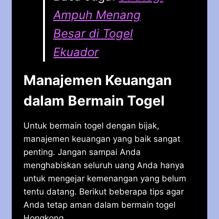
Ampuh Menang
Besar di Togel
Ekuador
Manajemen Keuangan
dalam Bermain Togel
Untuk bermain togel dengan bijak,
manajemen keuangan yang baik sangat
penting. Jangan sampai Anda
menghabiskan seluruh uang Anda hanya
untuk mengejar kemenangan yang belum
tentu datang. Berikut beberapa tips agar
Anda tetap aman dalam bermain togel
Hongkong.