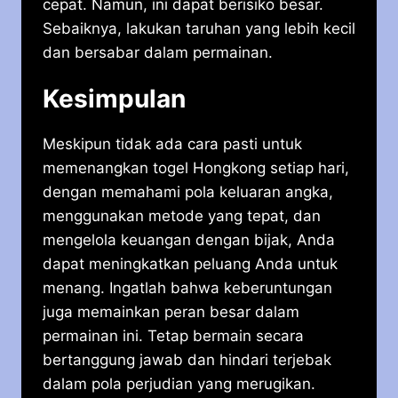
cepat. Namun, ini dapat berisiko besar.
Sebaiknya, lakukan taruhan yang lebih kecil
dan bersabar dalam permainan.
Kesimpulan
Meskipun tidak ada cara pasti untuk
memenangkan togel Hongkong setiap hari,
dengan memahami pola keluaran angka,
menggunakan metode yang tepat, dan
mengelola keuangan dengan bijak, Anda
dapat meningkatkan peluang Anda untuk
menang. Ingatlah bahwa keberuntungan
juga memainkan peran besar dalam
permainan ini. Tetap bermain secara
bertanggung jawab dan hindari terjebak
dalam pola perjudian yang merugikan.