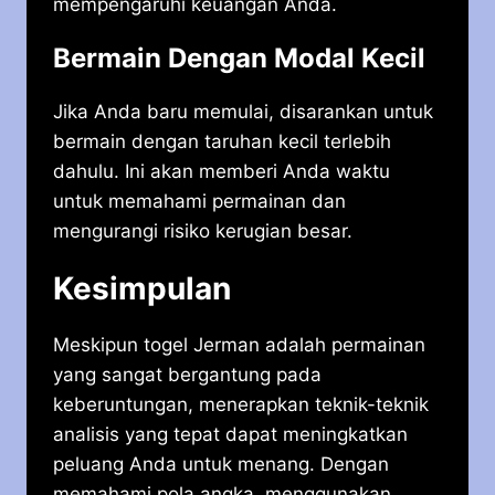
mempengaruhi keuangan Anda.
Bermain Dengan Modal Kecil
Jika Anda baru memulai, disarankan untuk
bermain dengan taruhan kecil terlebih
dahulu. Ini akan memberi Anda waktu
untuk memahami permainan dan
mengurangi risiko kerugian besar.
Kesimpulan
Meskipun togel Jerman adalah permainan
yang sangat bergantung pada
keberuntungan, menerapkan teknik-teknik
analisis yang tepat dapat meningkatkan
peluang Anda untuk menang. Dengan
memahami pola angka, menggunakan