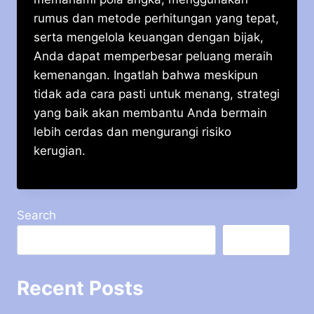
rumus dan metode perhitungan yang tepat,
serta mengelola keuangan dengan bijak,
Anda dapat memperbesar peluang meraih
kemenangan. Ingatlah bahwa meskipun
tidak ada cara pasti untuk menang, strategi
yang baik akan membantu Anda bermain
lebih cerdas dan mengurangi risiko
kerugian.
Search
Search
Recent Posts