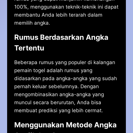
100%, menggunakan teknik-teknik ini dapat
membantu Anda lebih terarah dalam
memilih angka.
Rumus Berdasarkan Angka
Tertentu
Beberapa rumus yang populer di kalangan
pemain togel adalah rumus yang
didasarkan pada angka-angka yang sudah
pernah keluar sebelumnya. Dengan
mengombinasikan angka-angka yang
muncul secara berurutan, Anda bisa
membuat prediksi yang lebih cermat.
Menggunakan Metode Angka