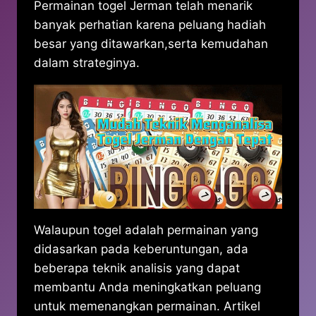
Permainan togel Jerman telah menarik
banyak perhatian karena peluang hadiah
besar yang ditawarkan,serta kemudahan
dalam strateginya.
Walaupun togel adalah permainan yang
didasarkan pada keberuntungan, ada
beberapa teknik analisis yang dapat
membantu Anda meningkatkan peluang
untuk memenangkan permainan. Artikel