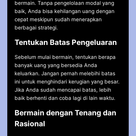
bermain. Tanpa pengelolaan modal yang
baik, Anda bisa kehilangan uang dengan
cepat meskipun sudah menerapkan
berbagai strategi.
Tentukan Batas Pengeluaran
Sebelum mulai bermain, tentukan berapa
banyak uang yang bersedia Anda
keluarkan. Jangan pernah melebihi batas
ini untuk menghindari kerugian yang besar.
Jika Anda sudah mencapai batas, lebih
baik berhenti dan coba lagi di lain waktu.
Bermain dengan Tenang dan
Rasional