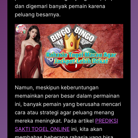
dan digemari banyak pemain karena
peluang besarnya.
Namun, meskipun keberuntungan
memainkan peran besar dalam permainan
ini, banyak pemain yang berusaha mencari
cara atau strategi agar peluang menang
mereka meningkat. Pada artikel
PREDIKSI
SAKTI TOGEL ONLINE
ini, kita akan
membahas beberapa rahasia yang bisa