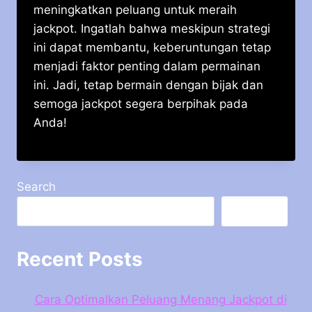
meningkatkan peluang untuk meraih
jackpot. Ingatlah bahwa meskipun strategi
ini dapat membantu, keberuntungan tetap
menjadi faktor penting dalam permainan
ini. Jadi, tetap bermain dengan bijak dan
semoga jackpot segera berpihak pada
Anda!
Search
Search
Recent Posts
Cara Optimalkan Peluang Menang Jackpot di