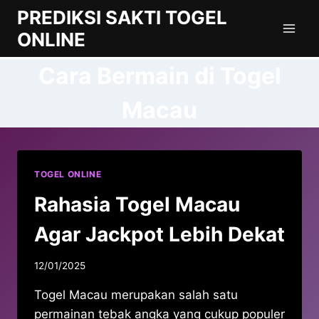
Skip
PREDIKSI SAKTI TOGEL
to
ONLINE
content
Cara Bermain di Togel
Macau
TOGEL ONLINE
Rahasia Togel Macau
Agar Jackpot Lebih Dekat
12/01/2025
Togel Macau merupakan salah satu
permainan tebak angka yang cukup populer