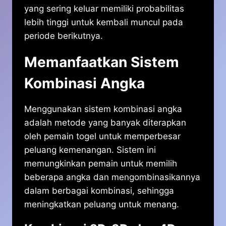
yang sering keluar memiliki probabilitas
lebih tinggi untuk kembali muncul pada
periode berikutnya.
Memanfaatkan Sistem
Kombinasi Angka
Menggunakan sistem kombinasi angka
adalah metode yang banyak diterapkan
oleh pemain togel untuk memperbesar
peluang kemenangan. Sistem ini
memungkinkan pemain untuk memilih
beberapa angka dan mengombinasikannya
dalam berbagai kombinasi, sehingga
meningkatkan peluang untuk menang.