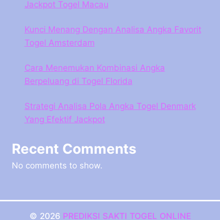
Jackpot Togel Macau
Kunci Menang Dengan Analisa Angka Favorit
Togel Amsterdam
Cara Menemukan Kombinasi Angka
Berpeluang di Togel Florida
Strategi Analisa Pola Angka Togel Denmark
Yang Efektif Jackpot
Recent Comments
No comments to show.
© 2026
PREDIKSI SAKTI TOGEL ONLINE