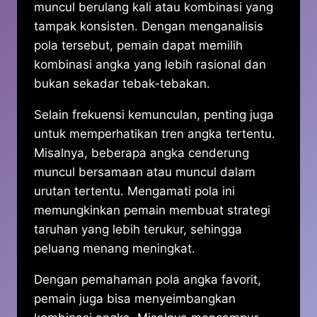
muncul berulang kali atau kombinasi yang
tampak konsisten. Dengan menganalisis
pola tersebut, pemain dapat memilih
kombinasi angka yang lebih rasional dan
bukan sekadar tebak-tebakan.
Selain frekuensi kemunculan, penting juga
untuk memperhatikan tren angka tertentu.
Misalnya, beberapa angka cenderung
muncul bersamaan atau muncul dalam
urutan tertentu. Mengamati pola ini
memungkinkan pemain membuat strategi
taruhan yang lebih terukur, sehingga
peluang menang meningkat.
Dengan pemahaman pola angka favorit,
pemain juga bisa menyeimbangkan