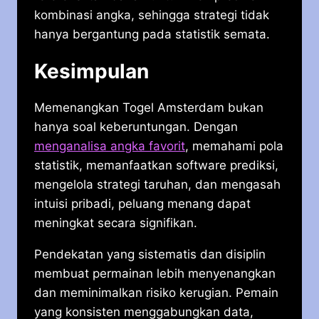
kombinasi angka, sehingga strategi tidak
hanya bergantung pada statistik semata.
Kesimpulan
Memenangkan Togel Amsterdam bukan
hanya soal keberuntungan. Dengan
menganalisa angka favorit
, memahami pola
statistik, memanfaatkan software prediksi,
mengelola strategi taruhan, dan mengasah
intuisi pribadi, peluang menang dapat
meningkat secara signifikan.
Pendekatan yang sistematis dan disiplin
membuat permainan lebih menyenangkan
dan meminimalkan risiko kerugian. Pemain
yang konsisten menggabungkan data,