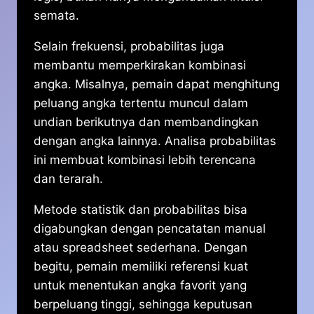
semata.
Selain frekuensi, probabilitas juga
membantu memperkirakan kombinasi
angka. Misalnya, pemain dapat menghitung
peluang angka tertentu muncul dalam
undian berikutnya dan membandingkan
dengan angka lainnya. Analisa probabilitas
ini membuat kombinasi lebih terencana
dan terarah.
Metode statistik dan probabilitas bisa
digabungkan dengan pencatatan manual
atau spreadsheet sederhana. Dengan
begitu, pemain memiliki referensi kuat
untuk menentukan angka favorit yang
berpeluang tinggi, sehingga keputusan