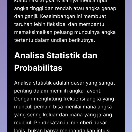
kombinasi angka. Misalnya mencampur
angka tinggi dan rendah atau angka genap
dan ganjil. Keseimbangan ini membuat
taruhan lebih fleksibel dan membantu
memaksimalkan peluang munculnya angka
tertentu dalam undian berikutnya.
Analisa Statistik dan
Probabilitas
Analisa statistik adalah dasar yang sangat
penting dalam memilih angka favorit.
Dengan menghitung frekuensi angka yang
muncul, pemain bisa menilai mana angka
yang sering keluar dan mana yang jarang
muncul. Pendekatan ini memberi dasar
logis, bukan hanya mengandalkan intuisi