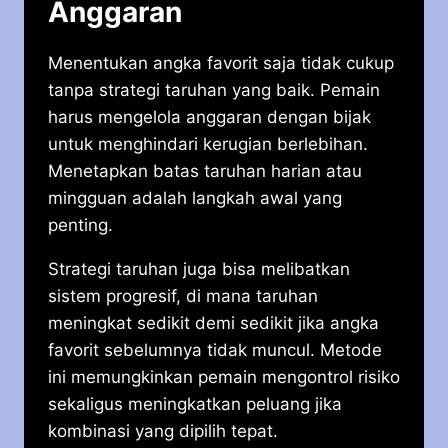
Anggaran
Menentukan angka favorit saja tidak cukup
tanpa strategi taruhan yang baik. Pemain
harus mengelola anggaran dengan bijak
untuk menghindari kerugian berlebihan.
Menetapkan batas taruhan harian atau
mingguan adalah langkah awal yang
penting.
Strategi taruhan juga bisa melibatkan
sistem progresif, di mana taruhan
meningkat sedikit demi sedikit jika angka
favorit sebelumnya tidak muncul. Metode
ini memungkinkan pemain mengontrol risiko
sekaligus meningkatkan peluang jika
kombinasi yang dipilih tepat.