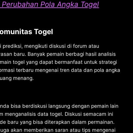
Perubahan Pola Angka Togel
Komunitas Togel
 prediksi, mengikuti diskusi di forum atau
san baru. Banyak pemain berbagi hasil analisis
main togel yang dapat bermanfaat untuk strategi
rmasi terbaru mengenai tren data dan pola angka
luang menang.
da bisa berdiskusi langsung dengan pemain lain
 menganalisis data togel. Diskusi semacam ini
ode baru yang bisa diterapkan dalam permainan.
juga akan memberikan saran atau tips mengenai