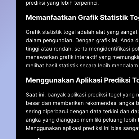
prediksi yang lebih terperinci.
Memanfaatkan Grafik Statistik To
Grafik statistik togel adalah alat yang sang
dalam pengundian. Dengan grafik ini, Anda d
tinggi atau rendah, serta mengidentifikasi po
menawarkan grafik interaktif yang memungk
melihat hasil statistik secara lebih mendalam
Menggunakan Aplikasi Prediksi T
Saat ini, banyak aplikasi prediksi togel yan
besar dan memberikan rekomendasi angka berd
sering diperbarui dengan data terkini dan
angka yang dianggap memiliki peluang lebih 
Menggunakan aplikasi prediksi ini bisa san