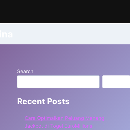
ina
Search
Search
Recent Posts
Cara Optimalkan Peluang Menang
Jackpot di Togel EuroMillions