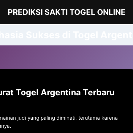
PREDIKSI SAKTI TOGEL ONLINE
hasia Sukses di Togel Argent
urat Togel Argentina Terbaru
mainan judi yang paling diminati, terutama karena
nnya.