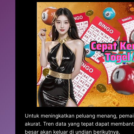
Untuk meningkatkan peluang menang, pemain 
akurat. Tren data yang tepat dapat memba
besar akan keluar di undian berikutnya.