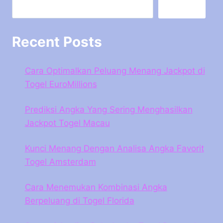
Search
Recent Posts
Cara Optimalkan Peluang Menang Jackpot di
Togel EuroMillions
Prediksi Angka Yang Sering Menghasilkan
Jackpot Togel Macau
Kunci Menang Dengan Analisa Angka Favorit
Togel Amsterdam
Cara Menemukan Kombinasi Angka
Berpeluang di Togel Florida