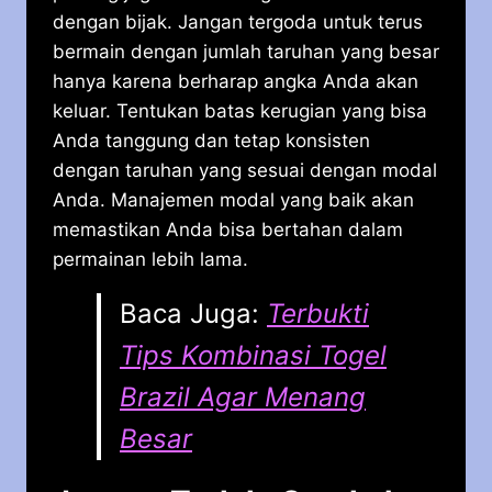
dengan bijak. Jangan tergoda untuk terus
bermain dengan jumlah taruhan yang besar
hanya karena berharap angka Anda akan
keluar. Tentukan batas kerugian yang bisa
Anda tanggung dan tetap konsisten
dengan taruhan yang sesuai dengan modal
Anda. Manajemen modal yang baik akan
memastikan Anda bisa bertahan dalam
permainan lebih lama.
Baca Juga:
Terbukti
Tips Kombinasi Togel
Brazil Agar Menang
Besar