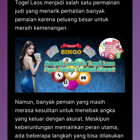
Togel Laos menjadi salah satu permainan
judi yang menarik perhatian banyak
pemaian karena peluang besar untuk
meraih kemenangan.
Namun, banyak pemain yang masih
merasa kesulitan untuk menebak angka
yang keluar dengan akurat. Meskipun
keberuntungan memainkan peran utama,
ada beberapa langkah yang bisa dilakukan