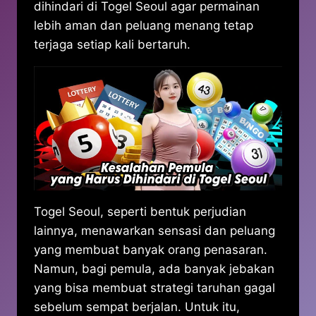
dihindari di Togel Seoul agar permainan
lebih aman dan peluang menang tetap
terjaga setiap kali bertaruh.
Togel Seoul, seperti bentuk perjudian
lainnya, menawarkan sensasi dan peluang
yang membuat banyak orang penasaran.
Namun, bagi pemula, ada banyak jebakan
yang bisa membuat strategi taruhan gagal
sebelum sempat berjalan. Untuk itu,