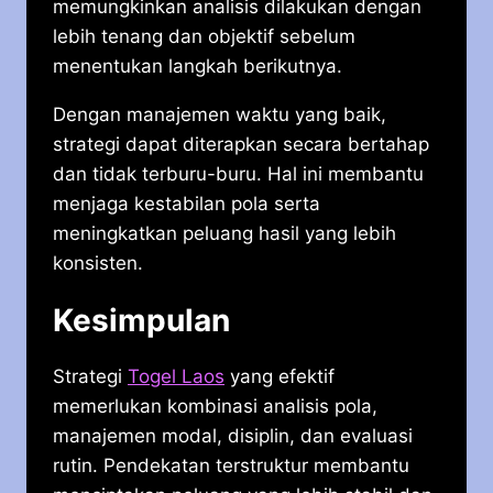
memungkinkan analisis dilakukan dengan
lebih tenang dan objektif sebelum
menentukan langkah berikutnya.
Dengan manajemen waktu yang baik,
strategi dapat diterapkan secara bertahap
dan tidak terburu-buru. Hal ini membantu
menjaga kestabilan pola serta
meningkatkan peluang hasil yang lebih
konsisten.
Kesimpulan
Strategi
Togel Laos
yang efektif
memerlukan kombinasi analisis pola,
manajemen modal, disiplin, dan evaluasi
rutin. Pendekatan terstruktur membantu