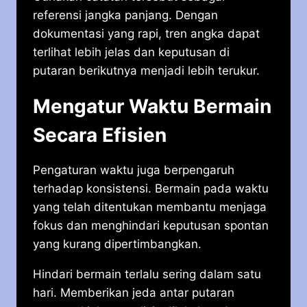
referensi jangka panjang. Dengan
dokumentasi yang rapi, tren angka dapat
terlihat lebih jelas dan keputusan di
putaran berikutnya menjadi lebih terukur.
Mengatur Waktu Bermain
Secara Efisien
Pengaturan waktu juga berpengaruh
terhadap konsistensi. Bermain pada waktu
yang telah ditentukan membantu menjaga
fokus dan menghindari keputusan spontan
yang kurang dipertimbangkan.
Hindari bermain terlalu sering dalam satu
hari. Memberikan jeda antar putaran