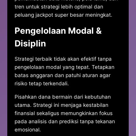
tren untuk strategi lebih optimal dan
peluang jackpot super besar meningkat.
Pengelolaan Modal &
Disiplin
Strategi terbaik tidak akan efektif tanpa
pengelolaan modal yang tepat. Tetapkan
batas anggaran dan patuhi aturan agar
risiko tetap terkendali.
Pisahkan dana bermain dari kebutuhan
utama. Strategi ini menjaga kestabilan
finansial sekaligus memungkinkan fokus
pada analisis dan prediksi tanpa tekanan
emosional.