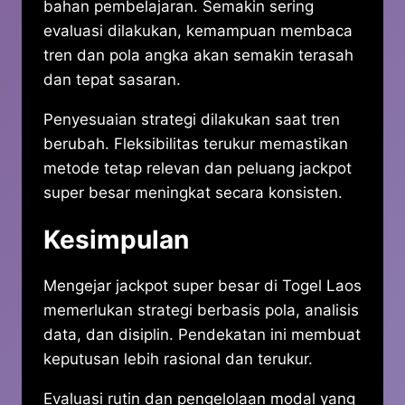
bahan pembelajaran. Semakin sering
evaluasi dilakukan, kemampuan membaca
tren dan pola angka akan semakin terasah
dan tepat sasaran.
Penyesuaian strategi dilakukan saat tren
berubah. Fleksibilitas terukur memastikan
metode tetap relevan dan peluang jackpot
super besar meningkat secara konsisten.
Kesimpulan
Mengejar jackpot super besar di Togel Laos
memerlukan strategi berbasis pola, analisis
data, dan disiplin. Pendekatan ini membuat
keputusan lebih rasional dan terukur.
Evaluasi rutin dan pengelolaan modal yang