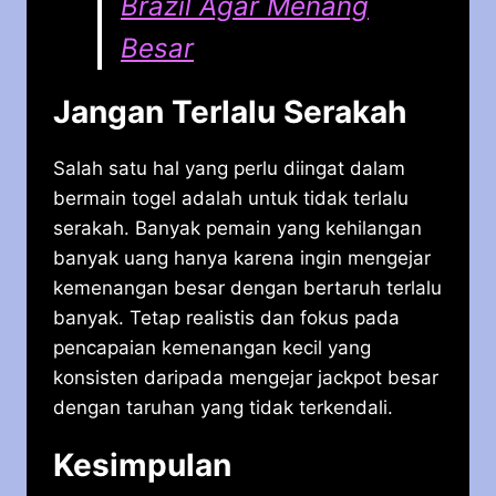
Brazil Agar Menang
Besar
Jangan Terlalu Serakah
Salah satu hal yang perlu diingat dalam
bermain togel adalah untuk tidak terlalu
serakah. Banyak pemain yang kehilangan
banyak uang hanya karena ingin mengejar
kemenangan besar dengan bertaruh terlalu
banyak. Tetap realistis dan fokus pada
pencapaian kemenangan kecil yang
konsisten daripada mengejar jackpot besar
dengan taruhan yang tidak terkendali.
Kesimpulan