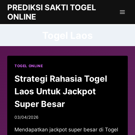
Skip
PREDIKSI SAKTI TOGEL
to
ONLINE
content
Togel Laos
TOGEL ONLINE
Strategi Rahasia Togel
Laos Untuk Jackpot
Super Besar
03/04/2026
Mendapatkan jackpot super besar di Togel