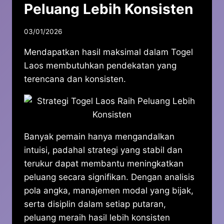
Peluang Lebih Konsisten
03/01/2026
Mendapatkan hasil maksimal dalam Togel
Laos membutuhkan pendekatan yang
terencana dan konsisten.
Banyak pemain hanya mengandalkan
intuisi, padahal strategi yang stabil dan
terukur dapat membantu meningkatkan
peluang secara signifikan. Dengan analisis
pola angka, manajemen modal yang bijak,
serta disiplin dalam setiap putaran,
peluang meraih hasil lebih konsisten