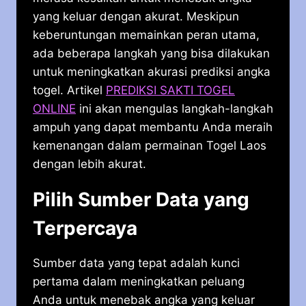
yang keluar dengan akurat. Meskipun
keberuntungan memainkan peran utama,
ada beberapa langkah yang bisa dilakukan
untuk meningkatkan akurasi prediksi angka
togel. Artikel
PREDIKSI SAKTI TOGEL
ONLINE
ini akan mengulas langkah-langkah
ampuh yang dapat membantu Anda meraih
kemenangan dalam permainan Togel Laos
dengan lebih akurat.
Pilih Sumber Data yang
Terpercaya
Sumber data yang tepat adalah kunci
pertama dalam meningkatkan peluang
Anda untuk menebak angka yang keluar