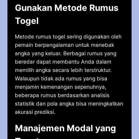
Gunakan Metode Rumus
Togel
Metode rumus togel sering digunakan oleh
pemain berpengalaman untuk menebak
angka yang keluar. Berbagai rumus yang
beredar dapat membantu Anda dalam
memilih angka secara lebih terstruktur.
Walaupun tidak ada rumus yang bisa
menjamin kemenangan sepenuhnya,
beberapa rumus berdasarkan analisis
statistik dan pola angka bisa meningkatkan
akurasi prediksi.
Manajemen Modal yang