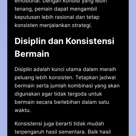
emosional. Dengan kondisi yang lebih
tenang, pemain dapat mengambil
keputusan lebih rasional dan tetap
konsisten menjalankan strategi.
Disiplin dan Konsistensi
Bermain
Disiplin adalah kunci utama dalam meraih
peluang lebih konsisten. Tetapkan jadwal
bermain serta jumlah kombinasi yang akan
digunakan agar tidak tergoda untuk
bermain secara berlebihan dalam satu
waktu.
Konsistensi juga berarti tidak mudah
terpengaruh hasil sementara. Baik hasil