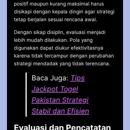
positif maupun kurang maksimal harus
disikapi dengan kepala dingin agar strategi
tetap berjalan sesuai rencana awal.
Dengan sikap disiplin, evaluasi menjadi
lebih mudah dilakukan. Pola yang
digunakan dapat diukur efektivitasnya
karena tidak tercampur dengan perubahan
strategi mendadak yang tidak terencana.
Baca Juga:
Tips
Jackpot Togel
Pakistan Strategi
Stabil dan Efisien
Evaluasi dan Pencatatan