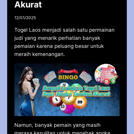
Akurat
12/01/2025
Togel Laos menjadi salah satu permainan
judi yang menarik perhatian banyak
pemaian karena peluang besar untuk
meraih kemenangan.
Namun, banyak pemain yang masih
merasa kesulitan untuk menebak angka