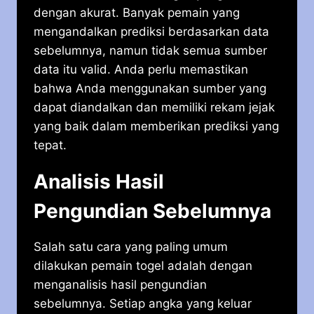
dengan akurat. Banyak pemain yang
mengandalkan prediksi berdasarkan data
sebelumnya, namun tidak semua sumber
data itu valid. Anda perlu memastikan
bahwa Anda menggunakan sumber yang
dapat diandalkan dan memiliki rekam jejak
yang baik dalam memberikan prediksi yang
tepat.
Analisis Hasil
Pengundian Sebelumnya
Salah satu cara yang paling umum
dilakukan pemain togel adalah dengan
menganalisis hasil pengundian
sebelumnya. Setiap angka yang keluar