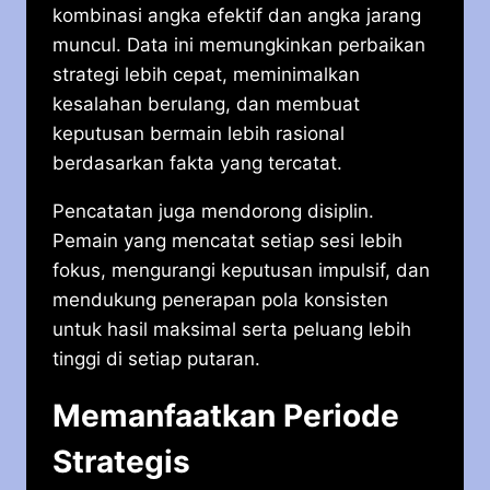
kombinasi angka efektif dan angka jarang
muncul. Data ini memungkinkan perbaikan
strategi lebih cepat, meminimalkan
kesalahan berulang, dan membuat
keputusan bermain lebih rasional
berdasarkan fakta yang tercatat.
Pencatatan juga mendorong disiplin.
Pemain yang mencatat setiap sesi lebih
fokus, mengurangi keputusan impulsif, dan
mendukung penerapan pola konsisten
untuk hasil maksimal serta peluang lebih
tinggi di setiap putaran.
Memanfaatkan Periode
Strategis