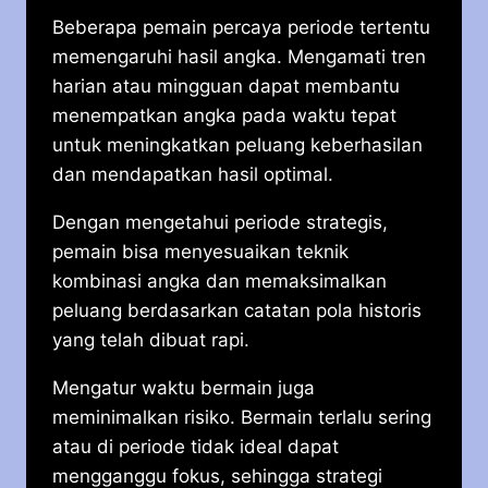
Beberapa pemain percaya periode tertentu
memengaruhi hasil angka. Mengamati tren
harian atau mingguan dapat membantu
menempatkan angka pada waktu tepat
untuk meningkatkan peluang keberhasilan
dan mendapatkan hasil optimal.
Dengan mengetahui periode strategis,
pemain bisa menyesuaikan teknik
kombinasi angka dan memaksimalkan
peluang berdasarkan catatan pola historis
yang telah dibuat rapi.
Mengatur waktu bermain juga
meminimalkan risiko. Bermain terlalu sering
atau di periode tidak ideal dapat
mengganggu fokus, sehingga strategi