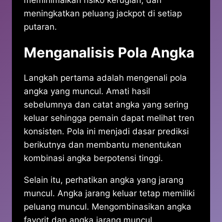
meminimalkan risiko kerugian, dan
meningkatkan peluang jackpot di setiap
putaran.
Menganalisis Pola Angka
Langkah pertama adalah mengenali pola
angka yang muncul. Amati hasil
sebelumnya dan catat angka yang sering
keluar sehingga pemain dapat melihat tren
konsisten. Pola ini menjadi dasar prediksi
berikutnya dan membantu menentukan
kombinasi angka berpotensi tinggi.
Selain itu, perhatikan angka yang jarang
muncul. Angka jarang keluar tetap memiliki
peluang muncul. Mengombinasikan angka
favorit dan angka jarang muncul