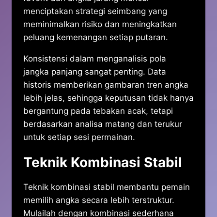
menciptakan strategi seimbang yang
meminimalkan risiko dan meningkatkan
peluang kemenangan setiap putaran.
Konsistensi dalam menganalisis pola
jangka panjang sangat penting. Data
historis memberikan gambaran tren angka
lebih jelas, sehingga keputusan tidak hanya
bergantung pada tebakan acak, tetapi
berdasarkan analisa matang dan terukur
untuk setiap sesi permainan.
Teknik Kombinasi Stabil
Teknik kombinasi stabil membantu pemain
memilih angka secara lebih terstruktur.
Mulailah dengan kombinasi sederhana