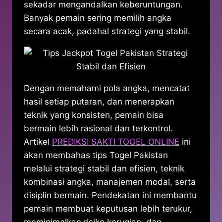
sekadar mengandalkan keberuntungan.
Banyak pemain sering memilih angka
secara acak, padahal strategi yang stabil.
Dengan memahami pola angka, mencatat
hasil setiap putaran, dan menerapkan
teknik yang konsisten, pemain bisa
bermain lebih rasional dan terkontrol.
Artikel
PREDIKSI SAKTI TOGEL ONLINE
ini
akan membahas tips Togel Pakistan
melalui strategi stabil dan efisien, teknik
kombinasi angka, manajemen modal, serta
disiplin bermain. Pendekatan ini membantu
pemain membuat keputusan lebih terukur,