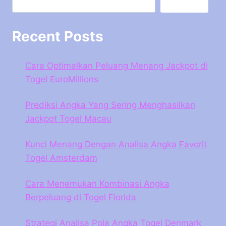
Search
Recent Posts
Cara Optimalkan Peluang Menang Jackpot di
Togel EuroMillions
Prediksi Angka Yang Sering Menghasilkan
Jackpot Togel Macau
Kunci Menang Dengan Analisa Angka Favorit
Togel Amsterdam
Cara Menemukan Kombinasi Angka
Berpeluang di Togel Florida
Strategi Analisa Pola Angka Togel Denmark