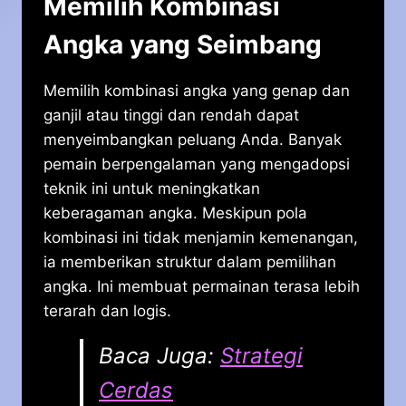
Memilih Kombinasi
Angka yang Seimbang
Memilih kombinasi angka yang genap dan
ganjil atau tinggi dan rendah dapat
menyeimbangkan peluang Anda. Banyak
pemain berpengalaman yang mengadopsi
teknik ini untuk meningkatkan
keberagaman angka. Meskipun pola
kombinasi ini tidak menjamin kemenangan,
ia memberikan struktur dalam pemilihan
angka. Ini membuat permainan terasa lebih
terarah dan logis.
Baca Juga:
Strategi
Cerdas