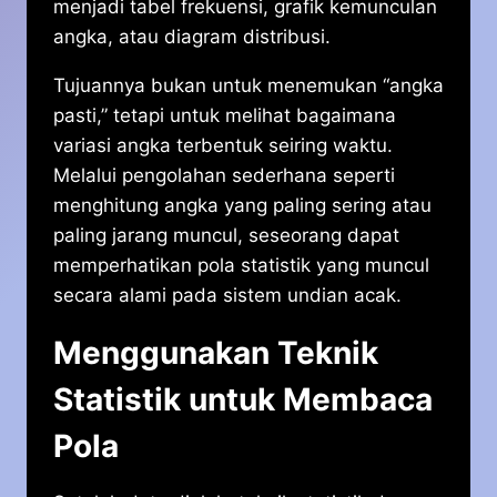
menjadi tabel frekuensi, grafik kemunculan
angka, atau diagram distribusi.
Tujuannya bukan untuk menemukan “angka
pasti,” tetapi untuk melihat bagaimana
variasi angka terbentuk seiring waktu.
Melalui pengolahan sederhana seperti
menghitung angka yang paling sering atau
paling jarang muncul, seseorang dapat
memperhatikan pola statistik yang muncul
secara alami pada sistem undian acak.
Menggunakan Teknik
Statistik untuk Membaca
Pola