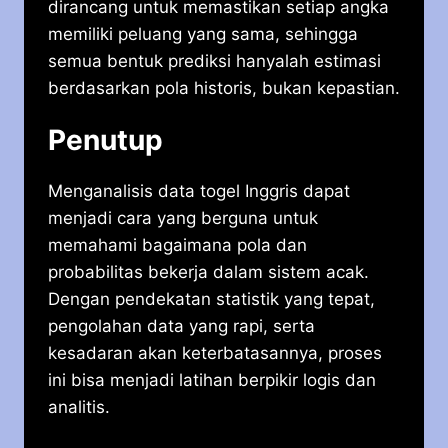
dirancang untuk memastikan setiap angka
memiliki peluang yang sama, sehingga
semua bentuk prediksi hanyalah estimasi
berdasarkan pola historis, bukan kepastian.
Penutup
Menganalisis data togel Inggris dapat
menjadi cara yang berguna untuk
memahami bagaimana pola dan
probabilitas bekerja dalam sistem acak.
Dengan pendekatan statistik yang tepat,
pengolahan data yang rapi, serta
kesadaran akan keterbatasannya, proses
ini bisa menjadi latihan berpikir logis dan
analitis.