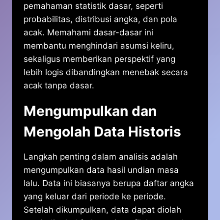
pemahaman statistik dasar, seperti
probabilitas, distribusi angka, dan pola
acak. Memahami dasar-dasar ini
membantu menghindari asumsi keliru,
sekaligus memberikan perspektif yang
lebih logis dibandingkan menebak secara
acak tanpa dasar.
Mengumpulkan dan
Mengolah Data Historis
Langkah penting dalam analisis adalah
mengumpulkan data hasil undian masa
lalu. Data ini biasanya berupa daftar angka
yang keluar dari periode ke periode.
Setelah dikumpulkan, data dapat diolah