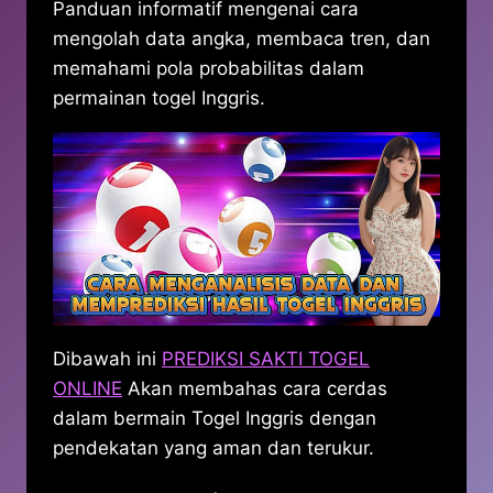
Panduan informatif mengenai cara
mengolah data angka, membaca tren, dan
memahami pola probabilitas dalam
permainan togel Inggris.
Dibawah ini
PREDIKSI SAKTI TOGEL
ONLINE
Akan membahas cara cerdas
dalam bermain Togel Inggris dengan
pendekatan yang aman dan terukur.